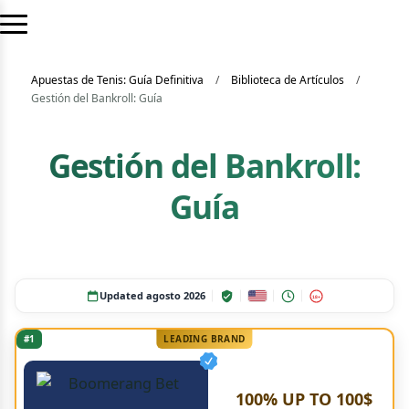
Apuestas de Tenis: Guía Definitiva
/
Biblioteca de Artículos
/
Gestión del Bankroll: Guía
Gestión del Bankroll:
Guía
Updated agosto 2026
18+
#1
LEADING BRAND
100% UP TO 100$