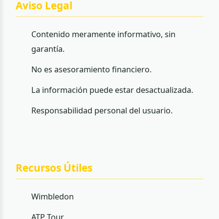
Aviso Legal
Contenido meramente informativo, sin
garantía.
No es asesoramiento financiero.
La información puede estar desactualizada.
Responsabilidad personal del usuario.
Recursos Útiles
Wimbledon
ATP Tour