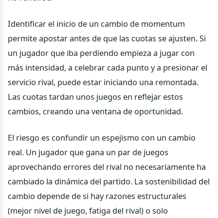
Identificar el inicio de un cambio de momentum
permite apostar antes de que las cuotas se ajusten. Si
un jugador que iba perdiendo empieza a jugar con
más intensidad, a celebrar cada punto y a presionar el
servicio rival, puede estar iniciando una remontada.
Las cuotas tardan unos juegos en reflejar estos
cambios, creando una ventana de oportunidad.
El riesgo es confundir un espejismo con un cambio
real. Un jugador que gana un par de juegos
aprovechando errores del rival no necesariamente ha
cambiado la dinámica del partido. La sostenibilidad del
cambio depende de si hay razones estructurales
(mejor nivel de juego, fatiga del rival) o solo