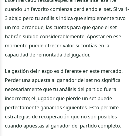
cuando un favorito comienza perdiendo el set. Si va 1-
3 abajo pero tu análisis indica que simplemente tuvo
un mal arranque, las cuotas para que gane el set
habrán subido considerablemente. Apostar en ese
momento puede ofrecer valor si confías en la
capacidad de remontada del jugador.
La gestión del riesgo es diferente en este mercado.
Perder una apuesta al ganador del set no significa
necesariamente que tu análisis del partido fuera
incorrecto; el jugador que pierde un set puede
perfectamente ganar los siguientes. Esto permite
estrategias de recuperación que no son posibles
cuando apuestas al ganador del partido completo.