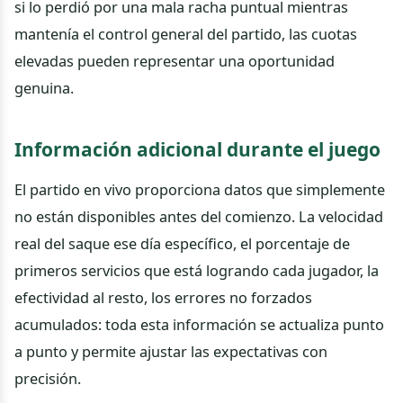
si lo perdió por una mala racha puntual mientras
mantenía el control general del partido, las cuotas
elevadas pueden representar una oportunidad
genuina.
Información adicional durante el juego
El partido en vivo proporciona datos que simplemente
no están disponibles antes del comienzo. La velocidad
real del saque ese día específico, el porcentaje de
primeros servicios que está logrando cada jugador, la
efectividad al resto, los errores no forzados
acumulados: toda esta información se actualiza punto
a punto y permite ajustar las expectativas con
precisión.