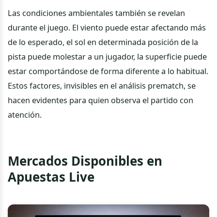
Las condiciones ambientales también se revelan
durante el juego. El viento puede estar afectando más
de lo esperado, el sol en determinada posición de la
pista puede molestar a un jugador, la superficie puede
estar comportándose de forma diferente a lo habitual.
Estos factores, invisibles en el análisis prematch, se
hacen evidentes para quien observa el partido con
atención.
Mercados Disponibles en
Apuestas Live