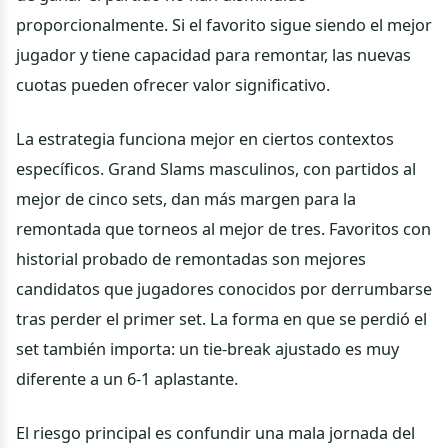
proporcionalmente. Si el favorito sigue siendo el mejor
jugador y tiene capacidad para remontar, las nuevas
cuotas pueden ofrecer valor significativo.
La estrategia funciona mejor en ciertos contextos
específicos. Grand Slams masculinos, con partidos al
mejor de cinco sets, dan más margen para la
remontada que torneos al mejor de tres. Favoritos con
historial probado de remontadas son mejores
candidatos que jugadores conocidos por derrumbarse
tras perder el primer set. La forma en que se perdió el
set también importa: un tie-break ajustado es muy
diferente a un 6-1 aplastante.
El riesgo principal es confundir una mala jornada del