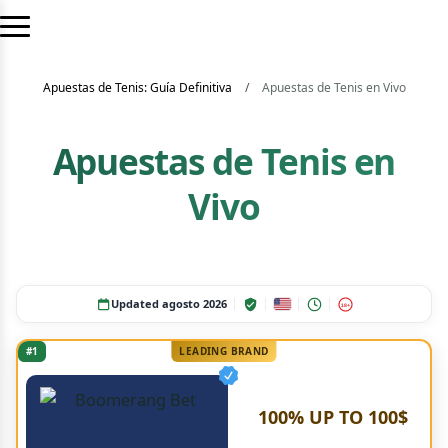
Apuestas de Tenis: Guía Definitiva
/
Apuestas de Tenis en Vivo
Apuestas de Tenis en
Vivo
Updated agosto 2026
18+
#1
LEADING BRAND
100% UP TO 100$