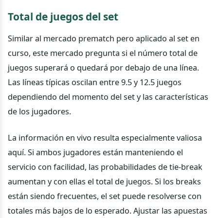
Total de juegos del set
Similar al mercado prematch pero aplicado al set en
curso, este mercado pregunta si el número total de
juegos superará o quedará por debajo de una línea.
Las líneas típicas oscilan entre 9.5 y 12.5 juegos
dependiendo del momento del set y las características
de los jugadores.
La información en vivo resulta especialmente valiosa
aquí. Si ambos jugadores están manteniendo el
servicio con facilidad, las probabilidades de tie-break
aumentan y con ellas el total de juegos. Si los breaks
están siendo frecuentes, el set puede resolverse con
totales más bajos de lo esperado. Ajustar las apuestas