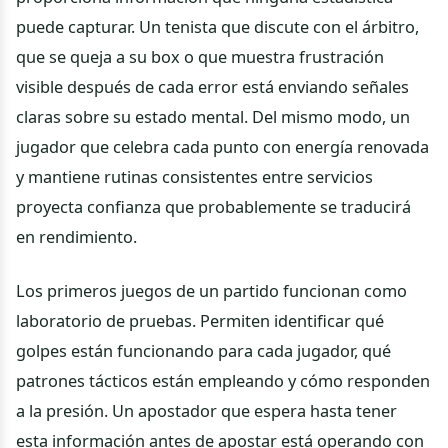
puede capturar. Un tenista que discute con el árbitro,
que se queja a su box o que muestra frustración
visible después de cada error está enviando señales
claras sobre su estado mental. Del mismo modo, un
jugador que celebra cada punto con energía renovada
y mantiene rutinas consistentes entre servicios
proyecta confianza que probablemente se traducirá
en rendimiento.
Los primeros juegos de un partido funcionan como
laboratorio de pruebas. Permiten identificar qué
golpes están funcionando para cada jugador, qué
patrones tácticos están empleando y cómo responden
a la presión. Un apostador que espera hasta tener
esta información antes de apostar está operando con