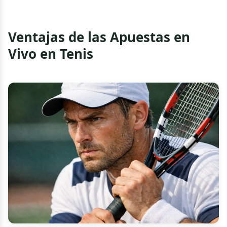
Ventajas de las Apuestas en
Vivo en Tenis