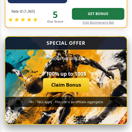
5
Rate it! (1,365)
GET BONUS
★★★★★
Our Score
Visit Boomerang Bet
SPECIAL OFFER
100% up to 100$
Claim Bonus
18+ · T&Cs apply · This site is an affiliate aggregator.