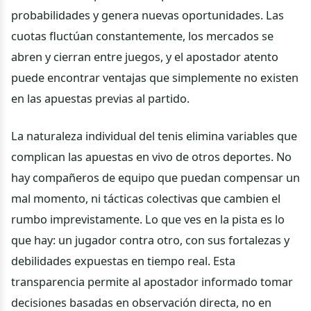
probabilidades y genera nuevas oportunidades. Las
cuotas fluctúan constantemente, los mercados se
abren y cierran entre juegos, y el apostador atento
puede encontrar ventajas que simplemente no existen
en las apuestas previas al partido.
La naturaleza individual del tenis elimina variables que
complican las apuestas en vivo de otros deportes. No
hay compañeros de equipo que puedan compensar un
mal momento, ni tácticas colectivas que cambien el
rumbo imprevistamente. Lo que ves en la pista es lo
que hay: un jugador contra otro, con sus fortalezas y
debilidades expuestas en tiempo real. Esta
transparencia permite al apostador informado tomar
decisiones basadas en observación directa, no en