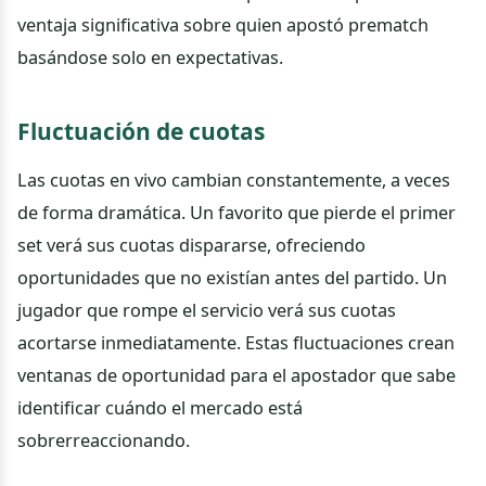
ventaja significativa sobre quien apostó prematch
basándose solo en expectativas.
Fluctuación de cuotas
Las cuotas en vivo cambian constantemente, a veces
de forma dramática. Un favorito que pierde el primer
set verá sus cuotas dispararse, ofreciendo
oportunidades que no existían antes del partido. Un
jugador que rompe el servicio verá sus cuotas
acortarse inmediatamente. Estas fluctuaciones crean
ventanas de oportunidad para el apostador que sabe
identificar cuándo el mercado está
sobrerreaccionando.