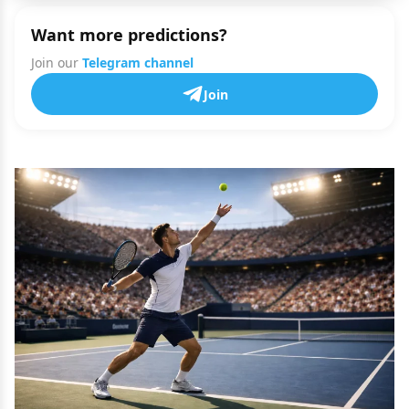
Want more predictions?
Join our
Telegram channel
Join