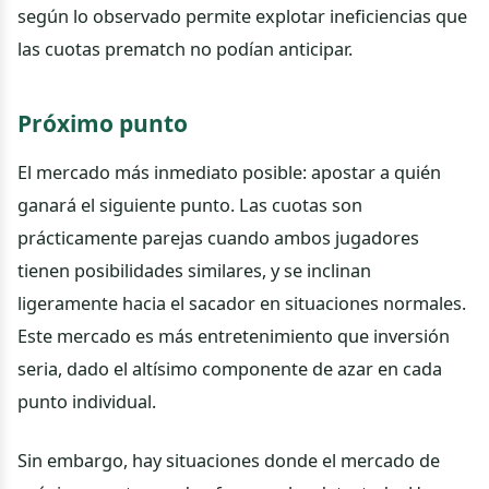
según lo observado permite explotar ineficiencias que
las cuotas prematch no podían anticipar.
Próximo punto
El mercado más inmediato posible: apostar a quién
ganará el siguiente punto. Las cuotas son
prácticamente parejas cuando ambos jugadores
tienen posibilidades similares, y se inclinan
ligeramente hacia el sacador en situaciones normales.
Este mercado es más entretenimiento que inversión
seria, dado el altísimo componente de azar en cada
punto individual.
Sin embargo, hay situaciones donde el mercado de