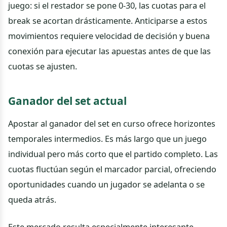
juego: si el restador se pone 0-30, las cuotas para el
break se acortan drásticamente. Anticiparse a estos
movimientos requiere velocidad de decisión y buena
conexión para ejecutar las apuestas antes de que las
cuotas se ajusten.
Ganador del set actual
Apostar al ganador del set en curso ofrece horizontes
temporales intermedios. Es más largo que un juego
individual pero más corto que el partido completo. Las
cuotas fluctúan según el marcador parcial, ofreciendo
oportunidades cuando un jugador se adelanta o se
queda atrás.
Este mercado resulta especialmente interesante