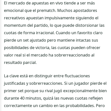
El mercado de apuestas en vivo tiende a ser más
emocional que el prematch. Muchos apostadores
recreativos apuestan impulsivamente siguiendo el
momentum del partido, lo que puede distorsionar las
cuotas de forma irracional. Cuando un favorito claro
pierde un set ajustado pero mantiene intactas sus
posibilidades de victoria, las cuotas pueden ofrecer
valor real si el mercado ha sobrerreaccionado al
resultado parcial.
La clave está en distinguir entre fluctuaciones
justificadas y sobrerreacciones. Si un jugador pierde el
primer set porque su rival jugó excepcionalmente bien
durante 40 minutos, quizá las nuevas cuotas reflejen
correctamente un cambio en las probabilidades. Pero