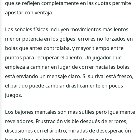
que se reflejen completamente en las cuotas permite
apostar con ventaja.
Las señales físicas incluyen movimientos más lentos,
menor potencia en los golpes, errores no forzados en
bolas que antes controlaba, y mayor tiempo entre
puntos para recuperar el aliento. Un jugador que
empieza a caminar en lugar de correr hacia las bolas
está enviando un mensaje claro. Si su rival está fresco,
el partido puede cambiar drásticamente en pocos
juegos.
Los bajones mentales son más sutiles pero igualmente
reveladores. Frustración visible después de errores,
discusiones con el árbitro, miradas de desesperación